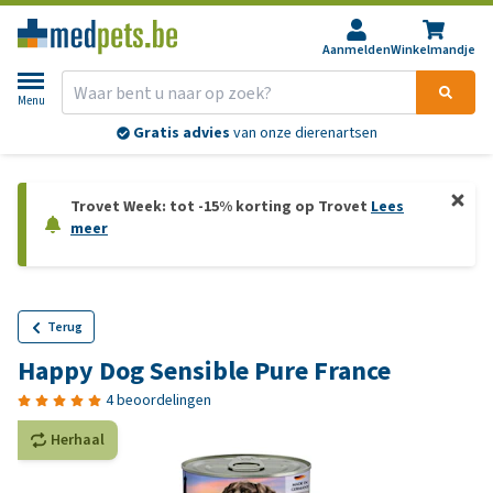
Aanmelden
Winkelmandje
Menu
Gratis advies
van onze dierenartsen
Trovet Week: tot -15% korting op Trovet
Lees
meer
Terug
Happy Dog Sensible Pure France
4 beoordelingen
Herhaal