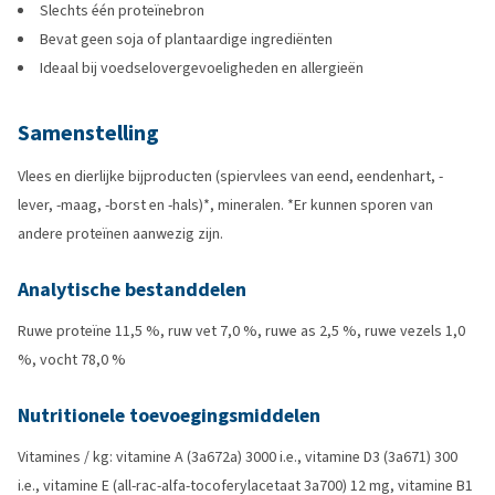
Slechts één proteïnebron
Bevat geen soja of plantaardige ingrediënten
Ideaal bij voedselovergevoeligheden en allergieën
Samenstelling
Vlees en dierlijke bijproducten (spiervlees van eend, eendenhart, -
lever, -maag, -borst en -hals)*, mineralen. *Er kunnen sporen van
andere proteïnen aanwezig zijn.
Analytische bestanddelen
Ruwe proteïne 11,5 %, ruw vet 7,0 %, ruwe as 2,5 %, ruwe vezels 1,0
%, vocht 78,0 %
Nutritionele toevoegingsmiddelen
Vitamines / kg: vitamine A (3a672a) 3000 i.e., vitamine D3 (3a671) 300
i.e., vitamine E (all-rac-alfa-tocoferylacetaat 3a700) 12 mg, vitamine B1