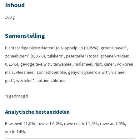
Inhoud
100 g
Samenstelling
Plantaardige bijproducten* (o.a. appelpulp (0,65%), groene haver*,
zonnebloem* (0,06%), tuinkers*, peterselie* (totaal groene kruiden:
0,25%), gevogelte-eiwit*, tarwemeel, maïsmeel, rijst, kanen, volkoren
maïs, vleesmeel, zonnebloemolie, gehydrolyseerd eiwit*, vismeel,
gist*, wortelen*, natriumchloride
*) gedroogd
Analytische bestanddelen
Ruw eiwit 21,0%, ruw vet 6,0%, ruwe celstof 1,5%, ruwe as 7,5%,
vocht 14%.