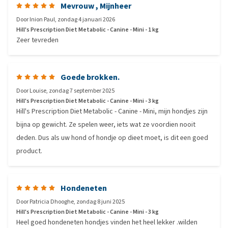
Mevrouw , Mijnheer
Door
Inion Paul
,
zondag 4 januari 2026
Hill's Prescription Diet Metabolic - Canine - Mini - 1 kg
Zeer tevreden
Goede brokken.
Door
Louise
,
zondag 7 september 2025
Hill's Prescription Diet Metabolic - Canine - Mini - 3 kg
Hill's Prescription Diet Metabolic - Canine - Mini, mijn hondjes zijn
bijna op gewicht. Ze spelen weer, iets wat ze voordien nooit
deden. Dus als uw hond of hondje op dieet moet, is dit een goed
product.
Hondeneten
Door
Patricia Dhooghe
,
zondag 8 juni 2025
Hill's Prescription Diet Metabolic - Canine - Mini - 3 kg
Heel goed hondeneten hondjes vinden het heel lekker .wilden