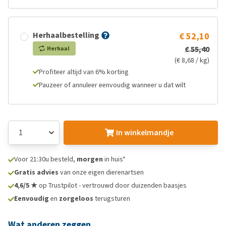
Herhaalbestelling
€ 52,10
€ 55,40
Herhaal
(€ 8,68 / kg)
Profiteer altijd van 6% korting
Pauzeer of annuleer eenvoudig wanneer u dat wilt
In winkelmandje
Voor 21:30u besteld,
morgen
in huis*
Gratis advies
van onze eigen dierenartsen
4,6/5 ★
op Trustpilot - vertrouwd door duizenden baasjes
Eenvoudig
en
zorgeloos
terugsturen
Wat anderen zeggen