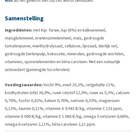
Mini
als het gewicht met succes wordt behouden.
Samenstelling
Ingrediënten:
met Kip: Tarwe, kip-(8%) en kalkoenmeel,
maïsglutenmeel, erwtenzemelenmeel, maïs, gedroogde
tomatenpuree, eiwithydrolysaat, cellulose, lijnzaad, dierlijk vet,
gedroogde bietenpulp, kokosolie, mineralen, gedroogde wortelen,
vitaminen, sporenelementen en bèta-caroteen. Met een natuurlijk
antioxidant (gemengde tocoferolen).
Voedingswaarden:
Vocht 9%, eiwit 25,3%, vetgehalte 11%,
koolhydraten (nfe) 36,9%, ruwe celstof 12,9%, ruwe as 5,3%, calcium
0,79%, fosfor 0,62%, kalium 0,76%, natrium 0,33%, magnesium
0,13%, taurine 0,11%, vitamine A 9.943 IE/kg, vitamine C 133 ppm,
vitamine D 690 IE/kg, vitamine E 1.066 IE/kg, omega 3-vetzuren 0,66%,
omega 6-vetzuren 2,11%, bèta-caroteen 2,11 ppm.