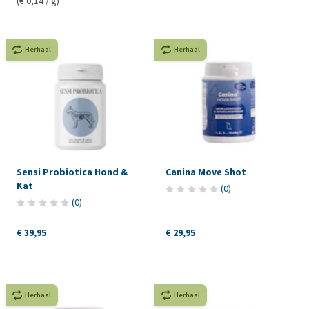
(€ 0,14 / g)
Herhaal
Herhaal
Sensi Probiotica Hond &
Canina Move Shot
Kat
(
0
)
(
0
)
€ 39,95
€ 29,95
Herhaal
Herhaal