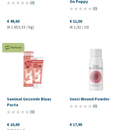
On Puppy
(
0
)
(
0
)
€ 49,60
€ 11,50
(€ 1.653,33 / kg)
(€ 1,92 / st)
Herhaal
Sanimal Gezonde Blaas
Sensi Wound Powder
Pasta
(
0
)
(
0
)
€ 10,00
€ 17,95