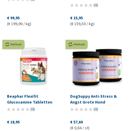
(
0
)
€ 99,95
€ 15,95
(€ 199,90 / kg)
(€ 159,50 / kg)
Herhaal
Herhaal
Beaphar Flexifit
DogSuppy Anti-Stress &
Glucosamine Tabletten
Angst Grote Hond
(
0
)
(
0
)
€ 18,95
€ 57,60
(€ 0,64 / st)