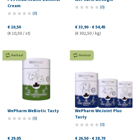
Cream
(
0
)
(
0
)
€ 10,50
€ 33,90
-
€ 54,45
(€ 10,50 / st)
(€ 302,50 / kg)
Herhaal
Herhaal
WePharm WeBiotic Tasty
WePharm WeJoint Plus
Tasty
(
0
)
(
0
)
€ 29,05
€ 26,50
-
€ 38,70