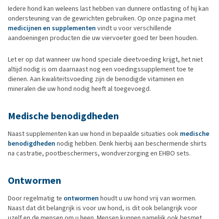
Iedere hond kan weleens last hebben van dunnere ontlasting of hij kan
ondersteuning van de gewrichten gebruiken. Op onze pagina met
medicijnen en supplementen
vindt u voor verschillende
aandoeningen producten die uw viervoeter goed ter been houden.
Let er op dat wanneer uw hond speciale dieetvoeding krijgt, het niet
altijd nodig is om daarnaast nog een voedingssupplement toe te
dienen. Aan kwaliteitsvoeding zijn de benodigde vitaminen en
mineralen die uw hond nodig heeft al toegevoegd.
Medische benodigdheden
Naast supplementen kan uw hond in bepaalde situaties ook
medische
benodigdheden
nodig hebben. Denk hierbij aan beschermende shirts
na castratie, pootbeschermers, wondverzorging en EHBO sets.
Ontwormen
Door regelmatig te
ontwormen
houdt u uw hond vrij van wormen.
Naast dat dit belangrijk is voor uw hond, is dit ook belangrijk voor
uzelf en de mensen om u heen. Mensen kunnen namelijk ook besmet