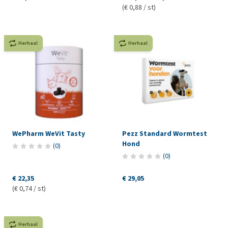
(€ 0,88 / st)
Herhaal
Herhaal
WePharm WeVit Tasty
Pezz Standard Wormtest
Hond
(
0
)
(
0
)
€ 22,35
€ 29,05
(€ 0,74 / st)
Herhaal