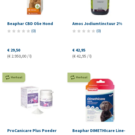
Beaphar CBD Olie Hond
Amos Jodiumtinctuur 2%
(
0
)
(
0
)
€ 29,50
€ 42,95
(€ 2.950,00 / l)
(€ 42,95 / l)
Herhaal
Herhaal
ProCanicare Plus Poeder
Beaphar DIMETHIcare Line‐