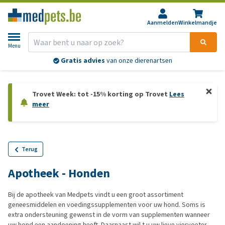
Aanmelden
Winkelmandje
Menu
Gratis advies
van onze dierenartsen
Trovet Week: tot -15% korting op Trovet
Lees
meer
Terug
Apotheek - Honden
Bij de apotheek van Medpets vindt u een groot assortiment
geneesmiddelen en voedingssupplementen voor uw hond. Soms is
extra ondersteuning gewenst in de vorm van supplementen wanneer
uw hond een aandoening heeft. Daarnaast wil t u uw lieve viervoeter