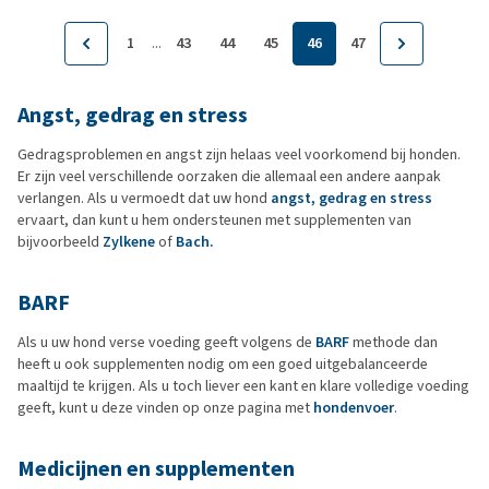
...
1
43
44
45
46
47
Angst, gedrag en stress
Gedragsproblemen en angst zijn helaas veel voorkomend bij honden.
Er zijn veel verschillende oorzaken die allemaal een andere aanpak
verlangen. Als u vermoedt dat uw hond
angst, gedrag en stress
ervaart, dan kunt u hem ondersteunen met supplementen van
bijvoorbeeld
Zylkene
of
Bach.
BARF
Als u uw hond verse voeding geeft volgens de
BARF
methode dan
heeft u ook supplementen nodig om een goed uitgebalanceerde
maaltijd te krijgen. Als u toch liever een kant en klare volledige voeding
geeft, kunt u deze vinden op onze pagina met
hondenvoer
.
Medicijnen en supplementen