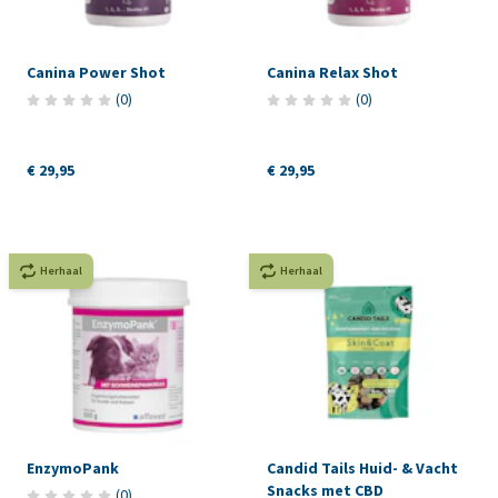
Canina Power Shot
Canina Relax Shot
(
0
)
(
0
)
€ 29,95
€ 29,95
Herhaal
Herhaal
EnzymoPank
Candid Tails Huid- & Vacht
Snacks met CBD
(
0
)