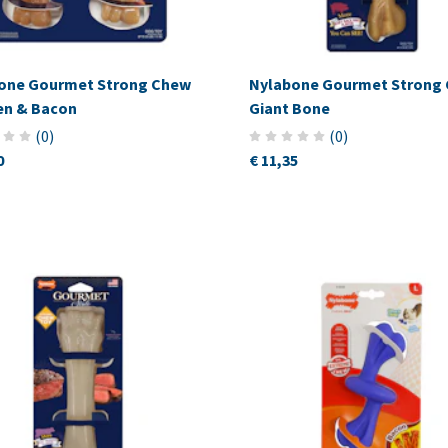
one Gourmet Strong Chew
Nylabone Gourmet Strong
en & Bacon
Giant Bone
(
0
)
(
0
)
0
€ 11,35