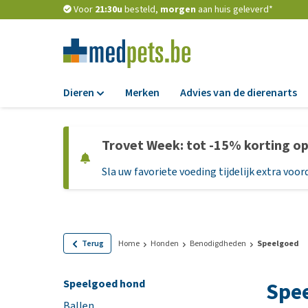
Voor
21:30u
besteld,
morgen
aan huis geleverd*
Dieren
Merken
Advies van de dierenarts
Voer
Trovet Week: tot -15% korting o
Hondenbrokken
Sla uw favoriete voeding tijdelijk extra voord
Natvoer
Dieetvoer
Standaardvoer
Graanvrij honden
Terug
Home
Honden
Benodigdheden
Speelgoed
Puppyvoer en sna
Speelgoed hond
Spe
Glutenvrij honden
Ballen