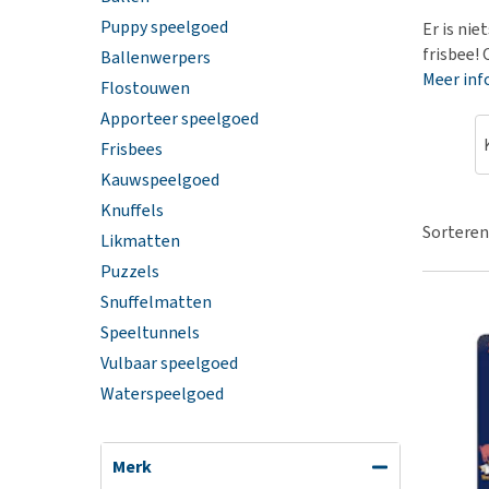
Hypoallergeen vo
Puppy speelgoed
Er is nie
Biologisch honde
frisbee! 
Ballenwerpers
Meer inf
Vegan hondenvoe
Flostouwen
Apporteer speelgoed
Snacks
Frisbees
Bekijk alles
Kauwspeelgoed
Knuffels
Sorteren
Likmatten
Puzzels
Snuffelmatten
Speeltunnels
Vulbaar speelgoed
Waterspeelgoed
Merk