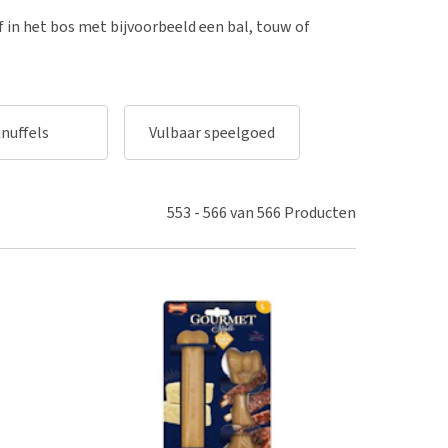
erproblemen
of in het bos met bijvoorbeeld een bal, touw of
derdom en dementie
ergewicht en conditie
ieren, pezen en botten
nuffels
Vulbaar speelgoed
Puppy speelgo
uchtbaarheid
kijk alles
553
-
566
van
566
Producten