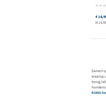
€ 14,9
(€ 14,95
Samen sp
waarop u
terug la
hondensp
KONG ho