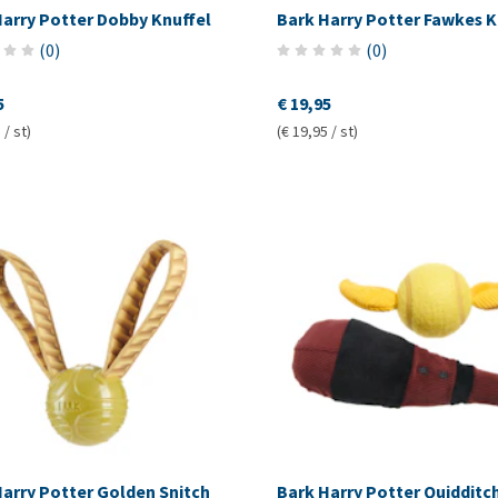
Harry Potter Dobby Knuffel
Bark Harry Potter Fawkes K
(
0
)
(
0
)
5
€ 19,95
 / st)
(€ 19,95 / st)
Harry Potter Golden Snitch
Bark Harry Potter Quidditc