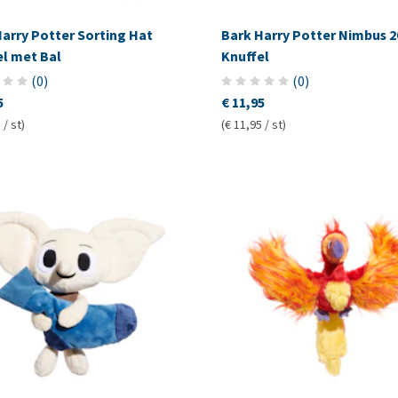
arry Potter Sorting Hat
Bark Harry Potter Nimbus 2
el met Bal
Knuffel
(
0
)
(
0
)
5
€ 11,95
 / st)
(€ 11,95 / st)