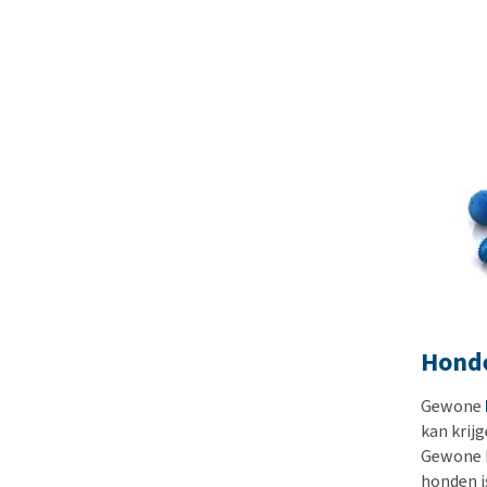
Honde
Gewone
kan krij
Gewone k
honden i