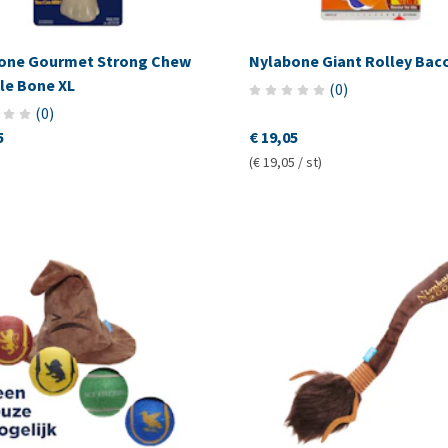
one Gourmet Strong Chew
Nylabone Giant Rolley Bac
le Bone XL
(
0
)
(
0
)
5
€ 19,05
(€ 19,05 / st)