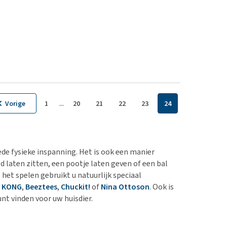
...
Vorige
1
20
21
22
23
24
ede fysieke inspanning. Het is ook een manier
d laten zitten, een pootje laten geven of een bal
het spelen gebruikt u natuurlijk speciaal
n
KONG
,
Beeztees
,
Chuckit!
of
Nina Ottoson
. Ook is
nt vinden voor uw huisdier.