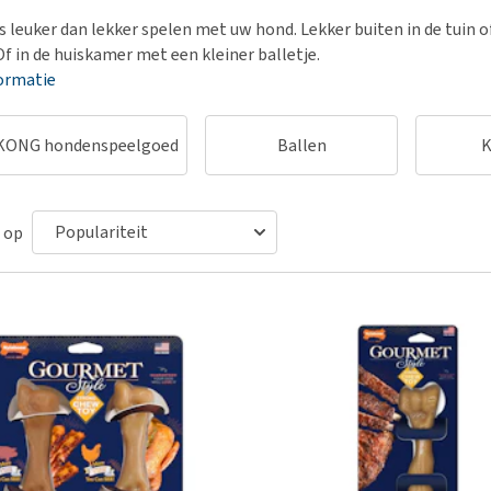
Voer- en drinkbakken
Medische benodigdheden
Ni
er
ts leuker dan lekker spelen met uw hond. Lekker buiten in de tuin 
Bekijk alles
Bench
Ou
nvoer
Of in de huiskamer met een kleiner balletje.
Op reis en onderweg
Ov
ormatie
r
Puppy benodigdheden
Sp
KONG hondenspeelgoed
Bekijk alles
Ballen
K
Vr
Be
 op