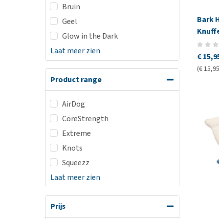
Bruin
Bark H
Geel
Knuff
Glow in the Dark
Laat meer zien
€ 15,9
(€ 15,95
Product range
AirDog
CoreStrength
Extreme
Knots
Squeezz
Laat meer zien
Prijs