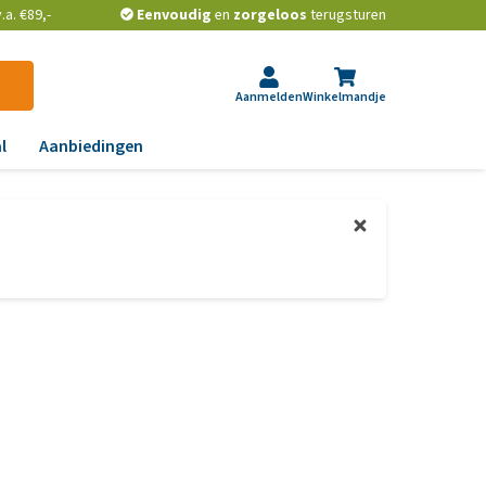
a. €89,-
Eenvoudig
en
zorgeloos
terugsturen
Aanmelden
Winkelmandje
l
Aanbiedingen
ndoeningen
gst, gedrag en stress
aas, nier, lever en hart
wrichten, beweging en
D
id, jeuk en vacht
chtwegen en keel
ag, darmen en diarree