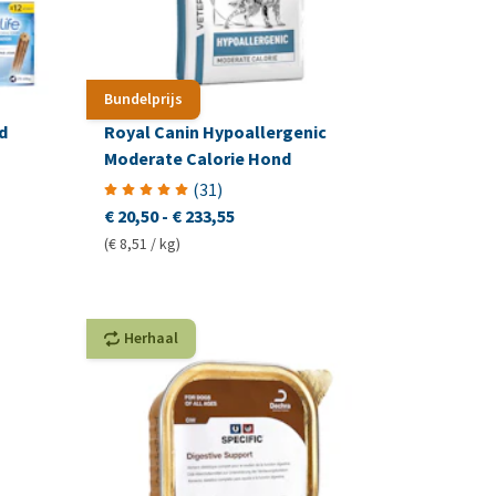
Bundelprijs
d
Royal Canin Hypoallergenic
Moderate Calorie Hond
(
31
)
€ 20,50
-
€ 233,55
(€ 8,51 / kg)
Herhaal