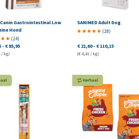
 Canin Gastrointestinal Low
SANIMED Adult Dog
leine Hond
(
28
)
(
24
)
5
-
€ 85,95
€ 21,60
-
€ 110,15
 / kg)
(€ 4,41 / kg)
haal
Herhaal