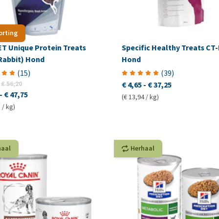
orting
T Unique Protein Treats
Specific Healthy Treats CT-
Rabbit) Hond
Hond
(
15
)
(
39
)
€ 56,20
€ 4,65
-
€ 37,25
-
€ 47,75
(€ 13,94 / kg)
 / kg)
haal
Herhaal