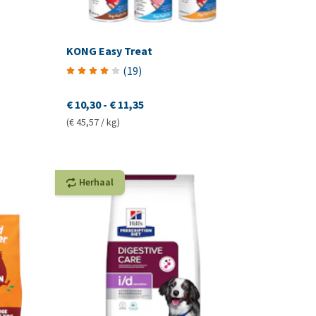
KONG Easy Treat
(
19
)
€ 10,30
-
€ 11,35
(€ 45,57 / kg)
Herhaal