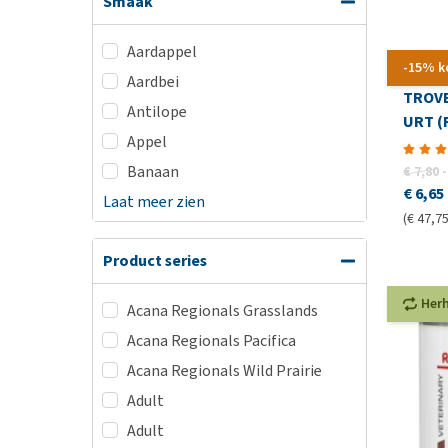
Smaak
Aardappel
-15% k
Aardbei
TROVE
Antilope
URT (
Appel
Banaan
€ 7,80
-
€ 6,65
Laat meer zien
(€ 47,75
Product series
Her
Acana Regionals Grasslands
Acana Regionals Pacifica
Acana Regionals Wild Prairie
Adult
Adult