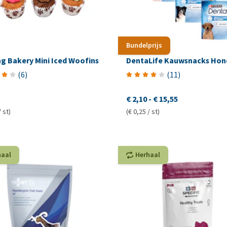
Bundelprijs
g Bakery Mini Iced Woofins
DentaLife Kauwsnacks Hon
(
6
)
(
11
)
€ 2,10
-
€ 15,55
/ st)
(€ 0,25 / st)
haal
Herhaal