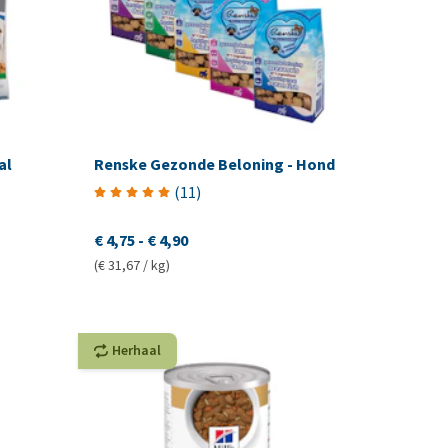
al
Renske Gezonde Beloning - Hond
(
11
)
€ 4,75
-
€ 4,90
(€ 31,67 / kg)
Herhaal