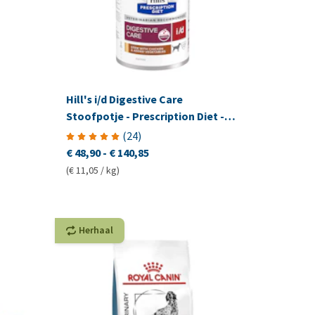
Hill's i/d Digestive Care
Stoofpotje - Prescription Diet -
Canine
(
24
)
€ 48,90
-
€ 140,85
(€ 11,05 / kg)
Herhaal