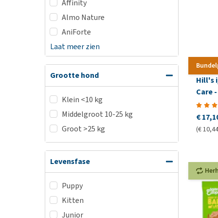
Affinity
Almo Nature
AniForte
Laat meer zien
Bundel
Grootte hond
Hill's 
Care -
Klein <10 kg
Middelgroot 10-25 kg
€ 17,1
Groot >25 kg
(€ 10,44
Levensfase
Her
Puppy
Kitten
Junior