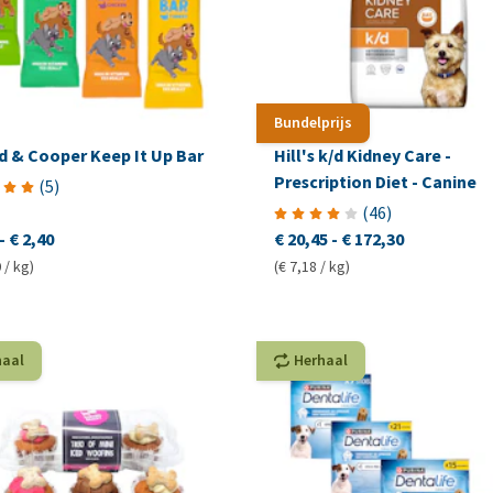
Bundelprijs
d & Cooper Keep It Up Bar
Hill's k/d Kidney Care -
Prescription Diet - Canine
(
5
)
(
46
)
-
€ 2,40
€ 20,45
-
€ 172,30
 / kg)
(€ 7,18 / kg)
haal
Herhaal