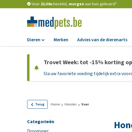
Voor
21:30u
besteld,
morgen
aan huis geleverd*
Dieren
Merken
Advies van de dierenarts
Voer
Trovet Week: tot -15% korting o
Hondenbrokken
Sla uw favoriete voeding tijdelijk extra voord
Natvoer
Dieetvoer
Standaardvoer
Graanvrij honden
Terug
Home
Honden
Voer
Puppyvoer en sna
Categorieën
Hon
Glutenvrij honden
Droogvoer