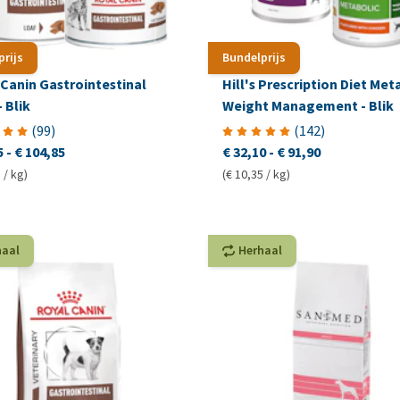
prijs
Bundelprijs
Canin Gastrointestinal
Hill's Prescription Diet Met
 Blik
Weight Management - Blik
(
99
)
(
142
)
5
-
€ 104,85
€ 32,10
-
€ 91,90
 / kg)
(€ 10,35 / kg)
haal
Herhaal