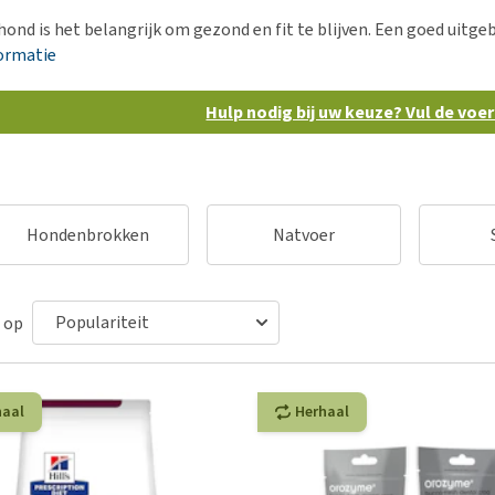
Voer- en drinkbakken
Medische benodigdheden
Ni
er
hond is het belangrijk om gezond en fit te blijven. Een goed uitge
Bekijk alles
Bench
Ou
nvoer
ormatie
Op reis en onderweg
Ov
r
Hulp nodig bij uw keuze? Vul de voe
Puppy benodigdheden
Sp
Bekijk alles
Vr
Be
Hondenbrokken
Natvoer
 op
haal
Herhaal