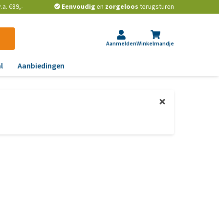
a. €89,-
Eenvoudig
en
zorgeloos
terugsturen
Aanmelden
Winkelmandje
l
Aanbiedingen
ndoeningen
gst, gedrag en stress
aas, nier, lever en hart
wrichten, beweging en
D
id, jeuk en vacht
chtwegen en keel
ag, darmen en diarree