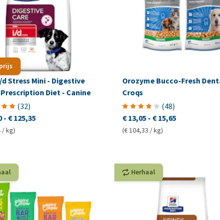
prijs
i/d Stress Mini - Digestive
Orozyme Bucco-Fresh Dent
 Prescription Diet - Canine
Croqs
(
32
)
(
48
)
0
-
€ 125,35
€ 13,05
-
€ 15,65
 / kg)
(€ 104,33 / kg)
haal
Herhaal