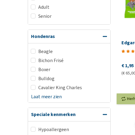
Adult
Senior
Hondenras
Edgar
Beagle
Bichon Frisé
€ 1,95
Boxer
(€ 65,00
Bulldog
Cavalier King Charles
Laat meer zien
Her
Speciale kenmerken
Hypoallergeen