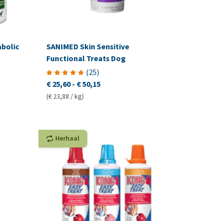
abolic
SANIMED Skin Sensitive
Functional Treats Dog
(
25
)
€ 25,60
-
€ 50,15
(€ 23,88 / kg)
Herhaal