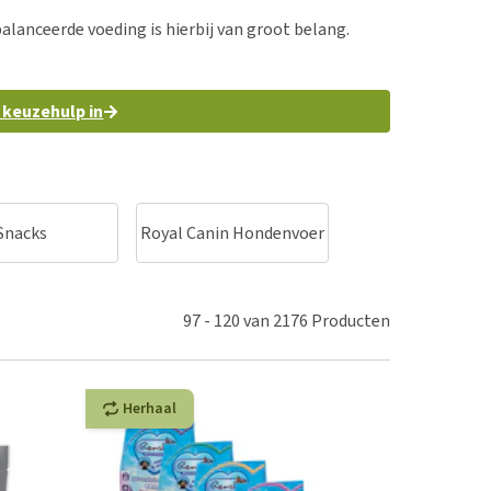
erproblemen
balanceerde voeding is hierbij van groot belang.
derdom en dementie
ergewicht en conditie
r keuzehulp in
ieren, pezen en botten
uchtbaarheid
kijk alles
Snacks
Royal Canin Hondenvoer
Hill's Hondenv
97
-
120
van
2176
Producten
Herhaal