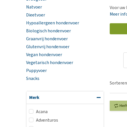
Hypoallergeen vo
Natvoer
Voor uw 
Biologisch honde
Meer inf
Dieetvoer
Vegan hondenvoe
Hypoallergeen hondenvoer
Biologisch hondenvoer
Snacks
Graanvrij hondenvoer
Bekijk alles
Glutenvrij hondenvoer
Vegan hondenvoer
Vegetarisch hondenvoer
Puppyvoer
Snacks
Sorteren
Merk
Her
Acana
Adventuros