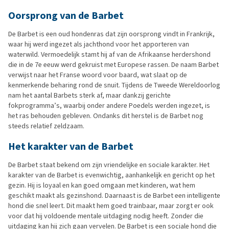
Oorsprong van de Barbet
De Barbet is een oud hondenras dat zijn oorsprong vindt in Frankrijk,
waar hij werd ingezet als jachthond voor het apporteren van
waterwild. Vermoedelijk stamt hij af van de Afrikaanse herdershond
die in de 7e eeuw werd gekruist met Europese rassen. De naam Barbet
verwijst naar het Franse woord voor baard, wat slaat op de
kenmerkende beharing rond de snuit. Tijdens de Tweede Wereldoorlog
nam het aantal Barbets sterk af, maar dankzij gerichte
fokprogramma’s, waarbij onder andere Poedels werden ingezet, is
het ras behouden gebleven. Ondanks dit herstel is de Barbet nog
steeds relatief zeldzaam.
Het karakter van de Barbet
De Barbet staat bekend om zijn vriendelijke en sociale karakter. Het
karakter van de Barbet is evenwichtig, aanhankelijk en gericht op het
gezin. Hij is loyaal en kan goed omgaan met kinderen, wat hem
geschikt maakt als gezinshond. Daarnaast is de Barbet een intelligente
hond die snel leert. Dit maakt hem goed trainbaar, maar zorgt er ook
voor dat hij voldoende mentale uitdaging nodig heeft. Zonder die
uitdaging kan hij zich gaan vervelen. De Barbet is een sociale hond die