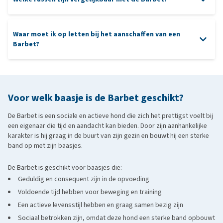
nagels
oren
progressieve retina-atrofie
Waar moet ik op letten bij het aanschaffen van een
Barbet?
Poedel
: dit ras lijkt qua vacht en intelligentie op de Barbet.
Beide rassen zijn leergierig, sociaal en hebben een achtergrond als
aanschaffen
waterhond.
Lagotto Romagnolo
: een ras met een vergelijkbare afkomst en
Voor welk baasje is de Barbet geschikt?
vachtstructuur. Net als de Barbet is hij actief, intelligent en gewend
om samen te werken met mensen.
De Barbet is een sociale en actieve hond die zich het prettigst voelt bij
een eigenaar die tijd en aandacht kan bieden. Door zijn aanhankelijke
karakter is hij graag in de buurt van zijn gezin en bouwt hij een sterke
Labradoodle
band op met zijn baasjes.
De Barbet is geschikt voor baasjes die:
Geduldig en consequent zijn in de opvoeding
Voldoende tijd hebben voor beweging en training
Een actieve levensstijl hebben en graag samen bezig zijn
Sociaal betrokken zijn, omdat deze hond een sterke band opbouwt