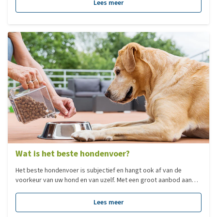
Lees meer
past!
Wat is het beste hondenvoer?
Het beste hondenvoer is subjectief en hangt ook af van de
voorkeur van uw hond en van uzelf. Met een groot aanbod aan
verschillende type voedingen, hebben we voor u een overzicht
gemaakt van de populairste voedingen per categorie!
Lees meer