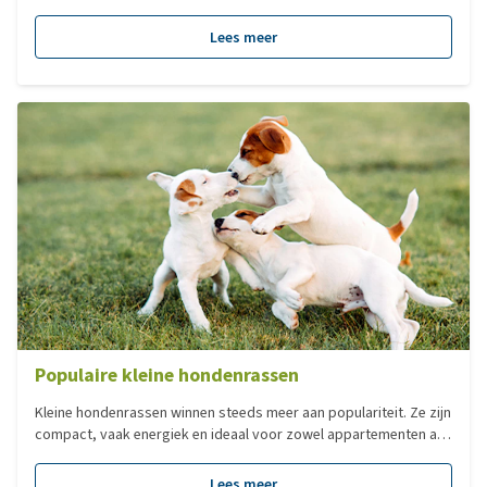
Dog tot Chihuahua, elk hondenras heeft zijn eigen charme. Veel
mensen zoeken een hond op basis van het formaat. Dit zegt
Lees meer
echter niks over het karakter van een hond en dus ook niet of
deze bij u past, al is het natuurlijk minder verstandig om voor een
Sint Bernhard te kiezen als u in een klein appartement woont.
Populaire kleine hondenrassen
Kleine hondenrassen winnen steeds meer aan populariteit. Ze zijn
compact, vaak energiek en ideaal voor zowel appartementen als
grotere woningen. Maar welk ras past echt bij u? In deze blog
duiken we in de wereld van populaire hondenrassen, hun
Lees meer