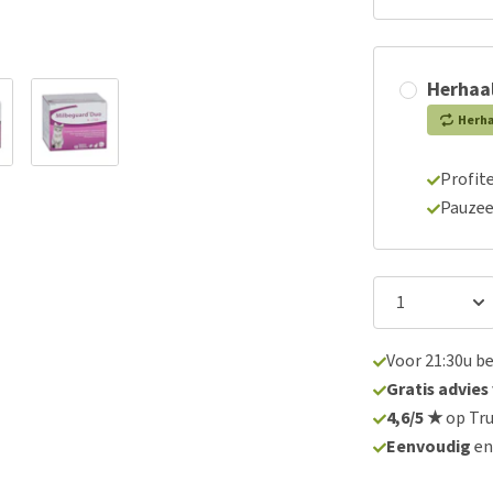
Herhaal
Herh
Profite
Pauzee
Voor 21:30u b
Gratis advies
4,6/5 ★
op Tru
Eenvoudig
e