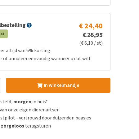
€ 24,40
bestelling
€ 25,95
aal
(€ 6,10 / st)
er altijd van 6% korting
r of annuleer eenvoudig wanneer u dat wilt
In winkelmandje
esteld,
morgen
in huis*
van onze eigen dierenartsen
stpilot - vertrouwd door duizenden baasjes
n
zorgeloos
terugsturen