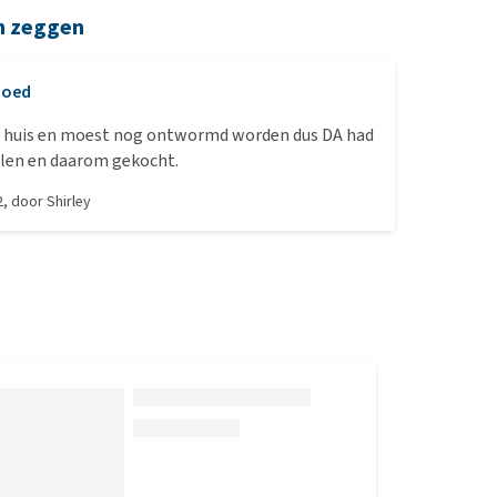
n zeggen
Goed
n huis en moest nog ontwormd worden dus DA had
len en daarom gekocht.
2
, door
Shirley