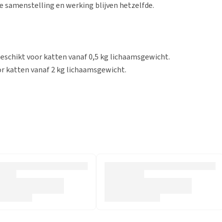
e samenstelling en werking blijven hetzelfde.
Geschikt voor katten vanaf 0,5 kg lichaamsgewicht.
or katten vanaf 2 kg lichaamsgewicht.
voor oraal gebruik. De tabletten moeten met of direct na
t nauwkeurig wordt gewogen om de juiste dosering te
o voor kleine katten en kittens?
Aantal tabletten
½ tablet