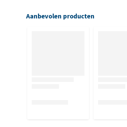
1 - 2 kg
Aanbevolen producten
Wat is de dosering Milbeguard Du
Lichaamsgewicht
2 - 4 kg
4 - 8 kg
8 - 12 kg
Verpakking
Milbeguard Duo voor kleine katten en kittens – 4 
Milbeguard Duo voor grote katten – 4 tabletten p