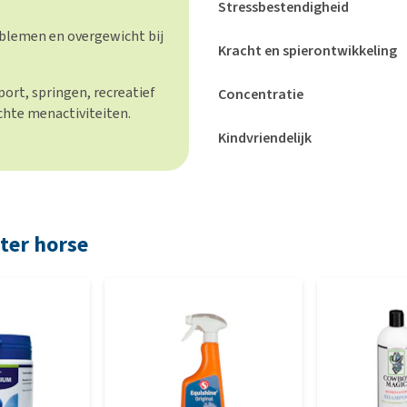
Stressbestendigheid
blemen en overgewicht bij
Kracht en spierontwikkeling
ort, springen, recreatief
Concentratie
ichte menactiviteiten.
Kindvriendelijk
ter horse