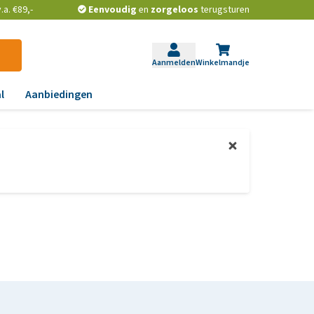
a. €89,-
Eenvoudig
en
zorgeloos
terugsturen
Aanmelden
Winkelmandje
l
Aanbiedingen
ndoeningen
gst, gedrag en stress
aas, nier, lever en hart
wrichten, beweging en
D
id, jeuk en vacht
chtwegen en keel
ag, darmen en diarree