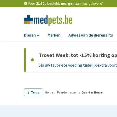
Voor
21:30u
besteld,
morgen
aan huis geleverd*
Dieren
Merken
Advies van de dierenarts
Voer
Trovet Week: tot -15% korting o
Hondenbrokken
Sla uw favoriete voeding tijdelijk extra voord
Natvoer
Dieetvoer
Standaardvoer
Graanvrij honden
Terug
Home
Paardenrassen
Quarter Horse
Puppyvoer en sna
Glutenvrij honden