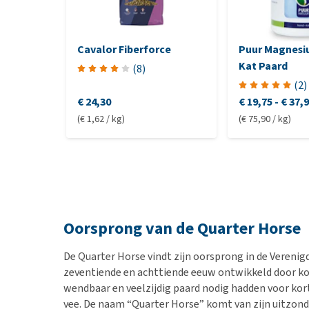
Cavalor Fiberforce
Puur Magnesi
Kat Paard
(
8
)
(
2
)
€ 24,30
€ 19,75
-
€ 37,
(€ 1,62 / kg)
(€ 75,90 / kg)
Oorsprong van de Quarter Horse
De Quarter Horse vindt zijn oorsprong in de Verenig
zeventiende en achttiende eeuw ontwikkeld door kol
wendbaar en veelzijdig paard nodig hadden voor ko
vee. De naam “Quarter Horse” komt van zijn uitzonde