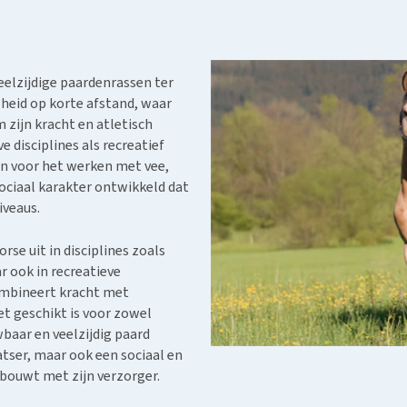
Voer- en drinkbakken
Medische benodigdheden
Ni
er
Bekijk alles
Bench
Ou
nvoer
Op reis en onderweg
Ov
r
eelzijdige paardenrassen ter
Puppy benodigdheden
Sp
lheid op korte afstand, waar
Bekijk alles
 zijn kracht en atletisch
Vr
 disciplines als recreatief
Be
en voor het werken met vee,
ociaal karakter ontwikkeld dat
iveaus.
rse uit in disciplines zoals
r ook in recreatieve
combineert kracht met
 geschikt is voor zowel
baar en veelzijdig paard
atser, maar ook een sociaal en
pbouwt met zijn verzorger.