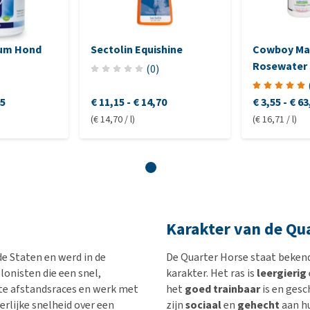
um Hond
Sectolin Equishine
Cowboy Ma
Rosewater
(
0
)
95
€ 11,15
-
€ 14,70
€ 3,55
-
€ 63
(€ 14,70 / l)
(€ 16,71 / l)
Karakter van de Qu
de Staten en werd in de
De Quarter Horse staat beken
onisten die een snel,
karakter. Het ras is
leergierig
rte afstandsraces en werk met
het
goed trainbaar
is en gesc
rlijke snelheid over een
zijn
sociaal
en
gehecht
aan hu