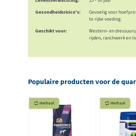
Levensverwachting:
25 - 30 jaar
Gezondheidsrisico's:
Gevoelig voor hoefpro
te rijke voeding.
Geschikt voor:
Western- en dressuursp
rijden, ranchwerk en l
Populaire producten voor de quar
Herhaal
Herhaal