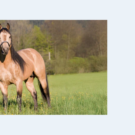
erproblemen
derdom en dementie
ergewicht en conditie
ieren, pezen en botten
uchtbaarheid
kijk alles