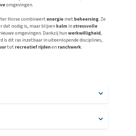
eve
omgevingen.
ter Horse combineert
energie
met
beheersing
. Ze
 dat nodig is, maar blijven
kalm
in
stressvolle
f nieuwe omgevingen. Dankzij hun
werkwilligheid
,
d is dit ras inzetbaar in uiteenlopende disciplines,
uur
tot
recreatief rijden
en
ranchwerk
.