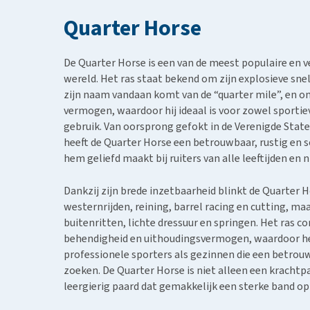
Hypoallergeen vo
Quarter Horse
Biologisch honde
Vegan hondenvoe
De Quarter Horse is een van de meest populaire en v
Snacks
wereld. Het ras staat bekend om zijn explosieve sne
zijn naam vandaan komt van de “quarter mile”, en om
Bekijk alles
vermogen, waardoor hij ideaal is voor zowel sportieve
gebruik. Van oorsprong gefokt in de Verenigde Stat
heeft de Quarter Horse een betrouwbaar, rustig en s
hem geliefd maakt bij ruiters van alle leeftijden en n
Dankzij zijn brede inzetbaarheid blinkt de Quarter Ho
westernrijden, reining, barrel racing en cutting, maa
buitenritten, lichte dressuur en springen. Het ras 
behendigheid en uithoudingsvermogen, waardoor het
professionele sporters als gezinnen die een betrouw
zoeken. De Quarter Horse is niet alleen een krachtp
leergierig paard dat gemakkelijk een sterke band o