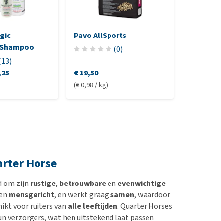
gic
Pavo AllSports
Pavo Dai
 Shampoo
(
0
)
(
13
)
,25
€ 19,50
€ 24,20
-
(€ 0,98 / kg)
(€ 4,26 / kg
arter Horse
d om zijn
rustige
,
betrouwbare
en
evenwichtige
en
mensgericht
, en werkt graag
samen
, waardoor
hikt voor ruiters van
alle leeftijden
. Quarter Horses
n verzorgers, wat hen uitstekend laat passen