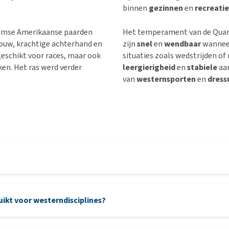
binnen
gezinnen
en
recreati
eemse Amerikaanse paarden
Het temperament van de Quar
ouw, krachtige achterhand en
zijn
snel
en
wendbaar
wanneer
geschikt voor races, maar ook
situaties zoals wedstrijden o
ken. Het ras werd verder
leergierigheid
en
stabiele
aar
van
westernsporten
en
dress
ikt voor westerndisciplines?