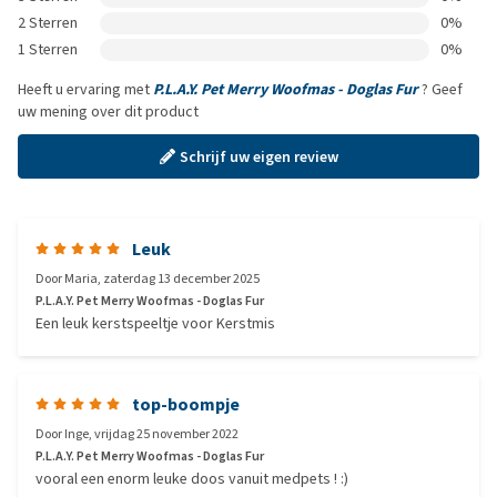
2 Sterren
0%
1 Sterren
0%
Heeft u ervaring met
P.L.A.Y. Pet Merry Woofmas - Doglas Fur
? Geef
uw mening over dit product
Schrijf uw eigen review
Leuk
Door
Maria
,
zaterdag 13 december 2025
P.L.A.Y. Pet Merry Woofmas - Doglas Fur
Een leuk kerstspeeltje voor Kerstmis
top-boompje
Door
Inge
,
vrijdag 25 november 2022
P.L.A.Y. Pet Merry Woofmas - Doglas Fur
vooral een enorm leuke doos vanuit medpets ! :)