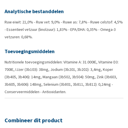
Analytische bestanddelen
Ruw eiwit: 21,0% - Ruw vet: 9,0% - Ruwe as: 7,8% - Ruwe celstof: 4,5%
- Essentieel vetzuur (linolzuur): 1,83% - EPA/DHA: 0,35% - Omega-3
vetzuren: 0,68%.
Toevoegingsmiddelen
Nutritionele toevoegingsmiddelen: Vitamine A: 31.000IE, Vitamine D3:
700IE, IJzer (3b103): 38mg, Jodium (3b201, 3b202): 3,4mg, Koper
(3b405, 3b406): 14mg, Mangaan (3b502, 3b504): 50mg, Zink (3b603,
3b605, 3b606): 148mg, Selenium (3b801, 3b811, 3b812): 0,24mg -
Conserveermiddelen - Antioxidanten.
Combineer dit product