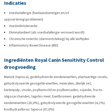
Indicaties
Voedselallergie (huidaandoeningen en/of
spijsverteringsproblemen)
Voedselintolerantie
Eliminatiedieet (als voedselallergie vermoed wordt)
Chronische enteritis (darmontsteking) bij alle leeftijden
Inflammatory Bowel Disease (IBD)
Ingrediënten Royal Canin Sensitivity Control
droogvoeding
Maniok (tapioca), gedehydreerde eendeneiwitten, plantaardige vezels,
gehydrolyseerde gevogelte-eiwitten, mineralen, dierlijk vet,
bietenpulp, visolie, psylliumschil en psylliumzaden, sojaolie, fructo-
oligosacchariden, tagetes meel. Eiwitbronnen: gedehydreerde
eendeneiwitten (28,0%), gehydrolyseerde gevogelte-eiwitten (4,2%).
Koolhydraatbron: tapioca (47,0%).