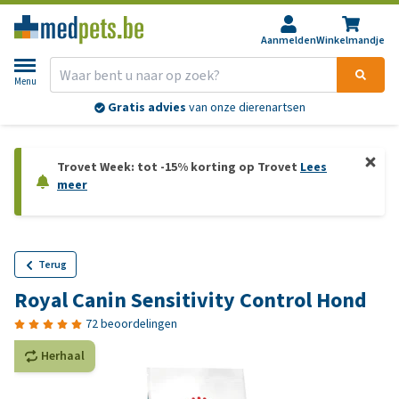
Aanmelden
Winkelmandje
Menu
Gratis
verzending v.a. €89,-
Trovet Week: tot -15% korting op Trovet
Lees
meer
Terug
Royal Canin Sensitivity Control Hond
72 beoordelingen
Herhaal