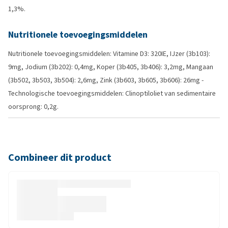
1,3%.
Nutritionele toevoegingsmiddelen
Nutritionele toevoegingsmiddelen: Vitamine D3: 320IE, IJzer (3b103):
9mg, Jodium (3b202): 0,4mg, Koper (3b405, 3b406): 3,2mg, Mangaan
(3b502, 3b503, 3b504): 2,6mg, Zink (3b603, 3b605, 3b606): 26mg -
Technologische toevoegingsmiddelen: Clinoptiloliet van sedimentaire
oorsprong: 0,2g.
Combineer dit product