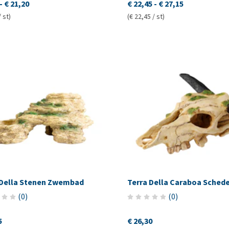
-
€ 21,20
€ 22,45
-
€ 27,15
/ st)
(€ 22,45 / st)
 Della Stenen Zwembad
Terra Della Caraboa Schede
(
0
)
(
0
)
5
€ 26,30