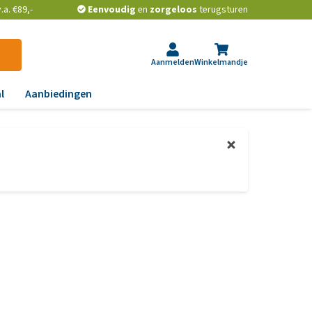
a. €89,-
Eenvoudig
en
zorgeloos
terugsturen
Aanmelden
Winkelmandje
l
Aanbiedingen
ndoeningen
gst, gedrag en stress
aas, nier, lever en hart
wrichten, beweging en
D
id, jeuk en vacht
chtwegen en keel
ag, darmen en diarree