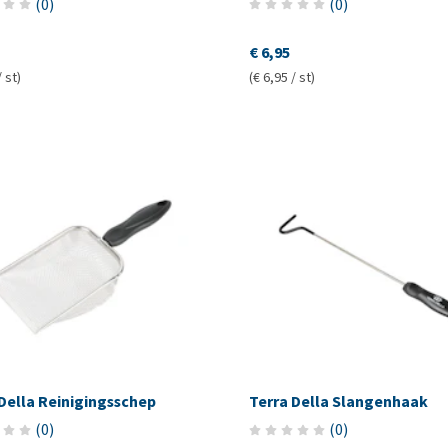
(
0
)
(
0
)
€ 6,95
/ st)
(€ 6,95 / st)
Della Reinigingsschep
Terra Della Slangenhaak
(
0
)
(
0
)