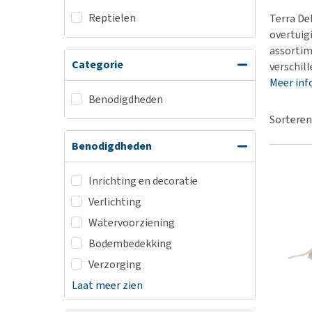
Hypoallergeen vo
Reptielen
Terra De
Biologisch honde
overtuig
assortim
Vegan hondenvoe
Categorie
verschil
Snacks
Meer inf
Bekijk alles
Benodigdheden
Sorteren
Benodigdheden
Inrichting en decoratie
Verlichting
Watervoorziening
Bodembedekking
Verzorging
Laat meer zien