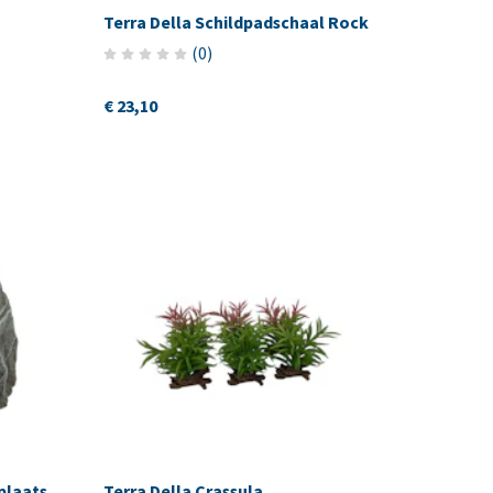
Terra Della Schildpadschaal Rock
(
0
)
€ 23,10
plaats
Terra Della Crassula