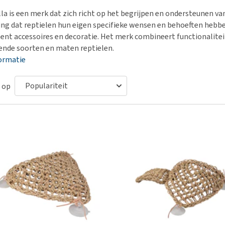
Voer- en drinkbakken
Medische benodigdheden
Ni
er
lla is een merk dat zich richt op het begrijpen en ondersteunen v
Bekijk alles
Bench
Ou
nvoer
ing dat reptielen hun eigen specifieke wensen en behoeften hebb
Op reis en onderweg
Ov
ent accessoires en decoratie. Het merk combineert functionalitei
r
lende soorten en maten reptielen.
Puppy benodigdheden
Sp
ormatie
Bekijk alles
Vr
Be
 op