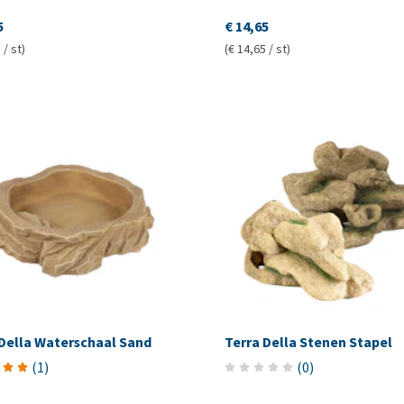
5
€ 14,65
 / st)
(€ 14,65 / st)
 Della Waterschaal Sand
Terra Della Stenen Stapel
(
1
)
(
0
)