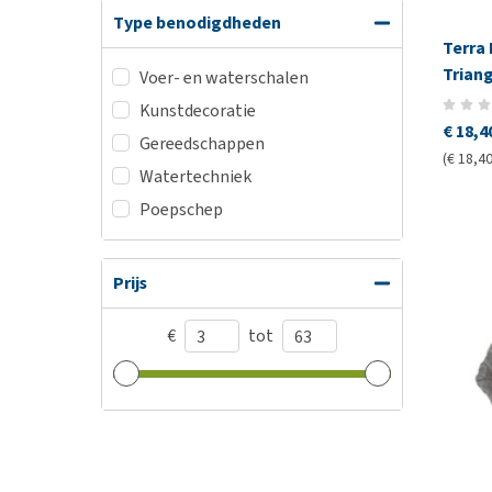
Type benodigdheden
Terra 
Trian
Voer- en waterschalen
Kunstdecoratie
€ 18,4
Gereedschappen
(€ 18,40
Watertechniek
Poepschep
Prijs
€
tot