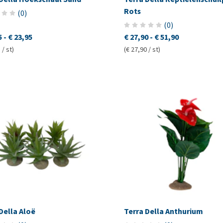
Rots
(
0
)
(
0
)
5
-
€ 23,95
€ 27,90
-
€ 51,90
 / st)
(€ 27,90 / st)
Della Aloë
Terra Della Anthurium