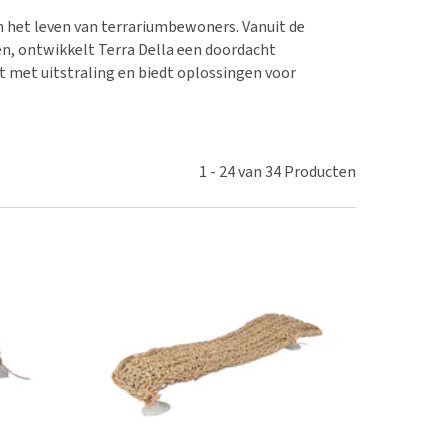
erproblemen
an het leven van terrariumbewoners. Vanuit de
derdom en dementie
en, ontwikkelt Terra Della een doordacht
ergewicht en conditie
t met uitstraling en biedt oplossingen voor
ieren, pezen en botten
uchtbaarheid
kijk alles
1
-
24
van
34
Producten