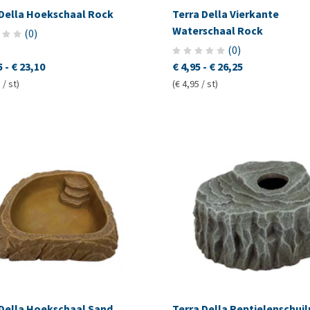
 Della Hoekschaal Rock
Terra Della Vierkante
Waterschaal Rock
(
0
)
(
0
)
5
-
€ 23,10
€ 4,95
-
€ 26,25
 / st)
(€ 4,95 / st)
 Della Hoekschaal Sand
Terra Della Reptielenschuil