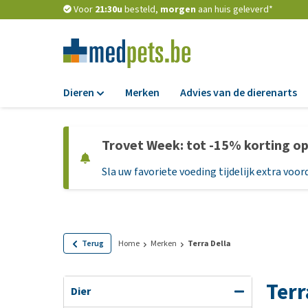
Voor
21:30u
besteld,
morgen
aan huis geleverd*
Dieren
Merken
Advies van de dierenarts
Voer
Trovet Week: tot -15% korting o
Hondenbrokken
Sla uw favoriete voeding tijdelijk extra voord
Natvoer
Dieetvoer
Standaardvoer
Graanvrij honden
Terug
Home
Merken
Terra Della
Puppyvoer en sna
Terr
Glutenvrij honden
Dier