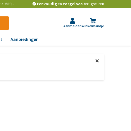
a. €89,-
Eenvoudig
en
zorgeloos
terugsturen
Aanmelden
Winkelmandje
l
Aanbiedingen
ndoeningen
gst, gedrag en stress
aas, nier, lever en hart
wrichten, beweging en
D
id, jeuk en vacht
chtwegen en keel
ag, darmen en diarree