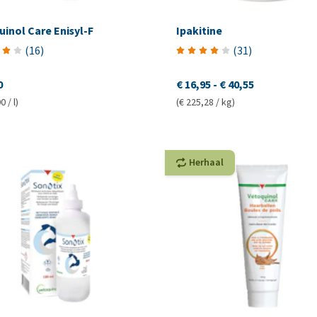
inol Care Enisyl-F
Ipakitine
(
16
)
(
31
)
0
€ 16,95
-
€ 40,55
0 / l)
(€ 225,28 / kg)
Herhaal