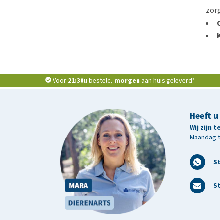
zorg
Voor
21:30u
besteld,
morgen
aan huis geleverd*
Heeft u
Wij zijn 
Maandag t/
S
St