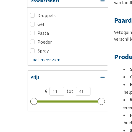
Productsoort
van land
Druppels
Paar
Gel
Vetoquin
Pasta
verschil
Poeder
Spray
Prod
Laat meer zien
Prijs
€
tot
help
ener
huid