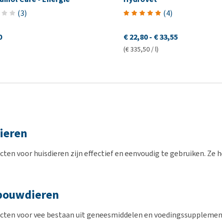
(
3
)
(
4
)
0
€ 22,80
-
€ 33,55
(€ 335,50 / l)
ieren
cten voor huisdieren zijn effectief en eenvoudig te gebruiken. Ze
bouwdieren
cten voor vee bestaan uit geneesmiddelen en voedingssupplement