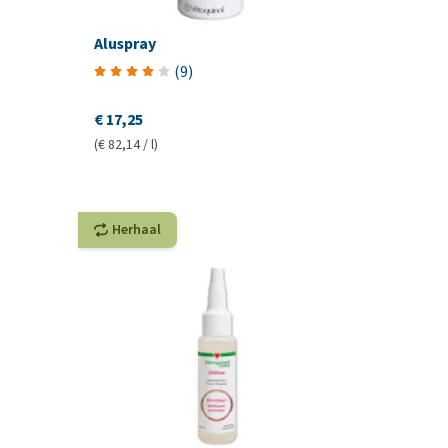
Aluspray
(
9
)
€ 17,25
(€ 82,14 / l)
Herhaal