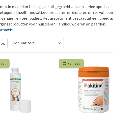
Voer- en drinkbakken
Medische benodigdheden
Ni
er
l is in meer dan tachtig jaar uitgegroeid van een kleine apotheek 
Bekijk alles
Bench
Ou
nvoer
Vetoquinol heeft innovatieve producten en diensten om te voldoen
Op reis en onderweg
Ov
eigenaren en veehouders. Het assortiment bestaat uit een bree
r
rgingsproducten voor huisdieren, landbouwdieren en paarden.
Puppy benodigdheden
Sp
ormatie
Bekijk alles
Vr
Be
 op
haal
Herhaal