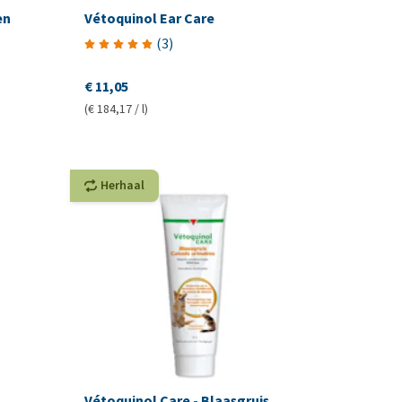
en
Vétoquinol Ear Care
(
3
)
€ 11,05
(€ 184,17 / l)
Herhaal
Vétoquinol Care - Blaasgruis