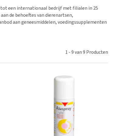
erproblemen
tot een internationaal bedrijf met filialen in 25
derdom en dementie
 aan de behoeftes van dierenartsen,
ergewicht en conditie
d aanbod aan geneesmiddelen, voedingssupplementen
ieren, pezen en botten
uchtbaarheid
kijk alles
1
-
9
van
9
Producten