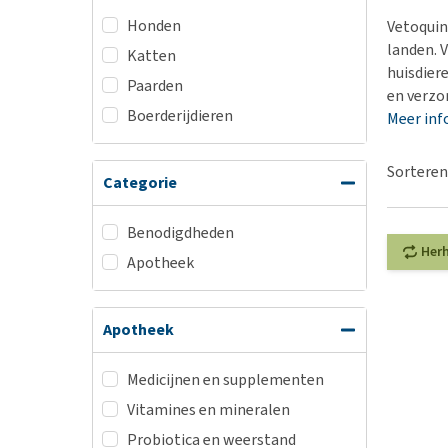
Hypoallergeen vo
Honden
Vetoquino
Biologisch honde
landen. 
Katten
huisdier
Vegan hondenvoe
Paarden
en verzo
Snacks
Boerderijdieren
Meer inf
Bekijk alles
Sorteren
Categorie
Benodigdheden
Her
Apotheek
Apotheek
Medicijnen en supplementen
Vitamines en mineralen
Probiotica en weerstand