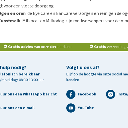
t voor een vlotte doorgang.
Ogen en oren
: de Eye Care en Ear Care verzorgen en reinigen de og
Kunstmelk
: Milkocat en Milkodog zijn melkvervangers voor de m
Gratis advies
van onze dierenartsen
Gratis
verzending v.
 hulp nodig?
Volgt u ons al?
telefonisch bereikbaar
Blijf op de hoogte via onze social m
m vrijdag: 08:30-13:00 uur
kanalen
tuur ons een WhatsApp bericht
Facebook
Inst
uur ons een e-mail
YouTube