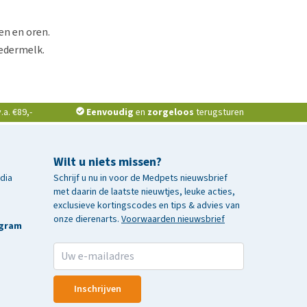
en en oren.
oedermelk.
a. €89,-
Eenvoudig
en
zorgeloos
terugsturen
Wilt u niets missen?
edia
Schrijf u nu in voor de Medpets nieuwsbrief
met daarin de laatste nieuwtjes, leuke acties,
exclusieve kortingscodes en tips & advies van
onze dierenarts.
Voorwaarden nieuwsbrief
agram
Inschrijven