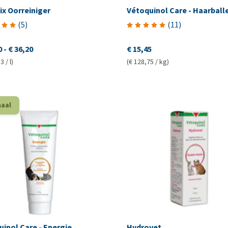
ix Oorreiniger
Vétoquinol Care - Haarball
(
5
)
(
11
)
0
-
€ 36,20
€ 15,45
3 / l)
(€ 128,75 / kg)
haal
inol Care - Energie
Hydrovet