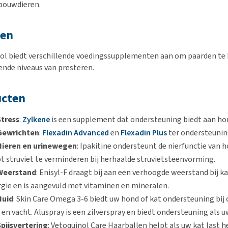
bouwdieren.
den
ol biedt verschillende voedingssupplementen aan om paarden te he
lende niveaus van presteren.
ucten
Stress
:
Zylkene
is een supplement dat ondersteuning biedt aan hon
Gewrichten
:
Flexadin Advanced
en
Flexadin Plus
ter ondersteunin
Nieren en urinewegen
: Ipakitine ondersteunt de nierfunctie van 
t struviet te verminderen bij herhaalde struvietsteenvorming.
Weerstand
: Enisyl-F draagt bij aan een verhoogde weerstand bij k
gie en is aangevuld met vitaminen en mineralen.
Huid
: Skin Care Omega 3-6 biedt uw hond of kat ondersteuning bi
 en vacht. Aluspray is een zilverspray en biedt ondersteuning als 
Spijsvertering
: Vetoquinol Care Haarballen helpt als uw kat last 