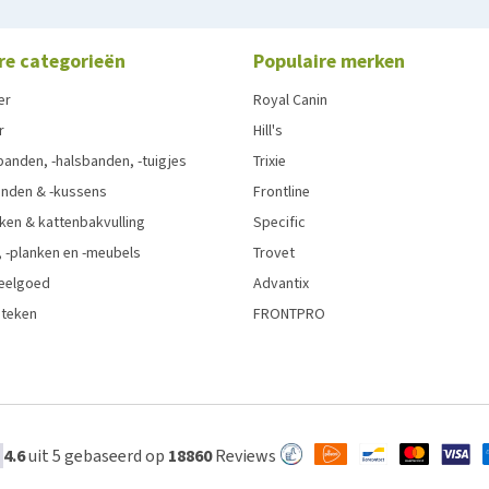
re categorieën
Populaire merken
er
Royal Canin
r
Hill's
anden, -halsbanden, -tuigjes
Trixie
nden & -kussens
Frontline
ken & kattenbakvulling
Specific
 -planken en -meubels
Trovet
eelgoed
Advantix
 teken
FRONTPRO
4.6
uit 5 gebaseerd op
18860
Reviews