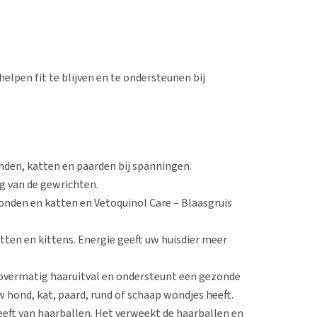
lpen fit te blijven en te ondersteunen bij
den, katten en paarden bij spanningen.
g van de gewrichten.
honden en katten en Vetoquinol Care – Blaasgruis
atten en kittens. Energie geeft uw huisdier meer
j overmatig haaruitval en ondersteunt een gezonde
uw hond, kat, paard, rund of schaap wondjes heeft.
heeft van haarballen. Het verweekt de haarballen en