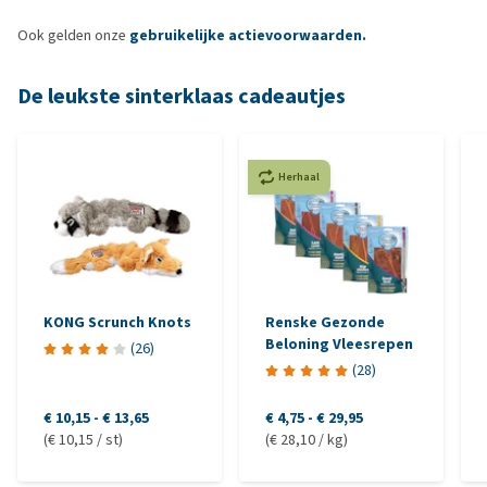
Ook gelden onze
gebruikelijke actievoorwaarden.
De leukste sinterklaas cadeautjes
Herhaal
KONG Scrunch Knots
Renske Gezonde
Beloning Vleesrepen
(
26
)
(
28
)
€ 10,15
-
€ 13,65
€ 4,75
-
€ 29,95
(€ 10,15 / st)
(€ 28,10 / kg)