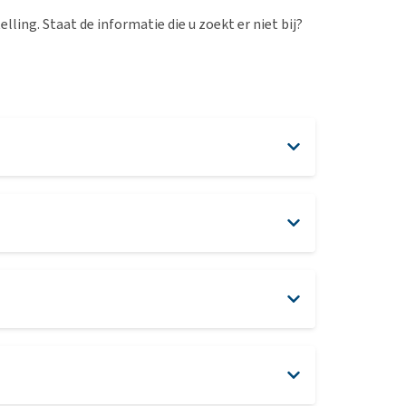
erproblemen
lling. Staat de informatie die u zoekt er niet bij?
derdom en dementie
ergewicht en conditie
ieren, pezen en botten
uchtbaarheid
kijk alles