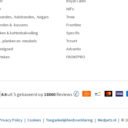
er
Royal Canin
r
Hill's
anden, -halsbanden, -tuigjes
Trixie
nden & -kussens
Frontline
ken & kattenbakvulling
Specific
 -planken en -meubels
Trovet
eelgoed
Advantix
 teken
FRONTPRO
4.6
uit 5 gebaseerd op
18860
Reviews
Privacy Policy
|
Cookies
|
Toegankelijkheidsverklaring
|
Medpets.nl
|
© 2