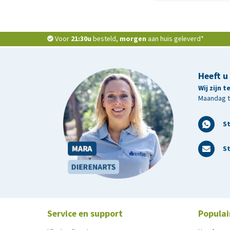
Mijn bestelling is
Voor
21:30u
besteld,
morgen
aan huis geleverd*
Heeft u
Wij zijn 
Maandag t/
S
St
Service en support
Populai