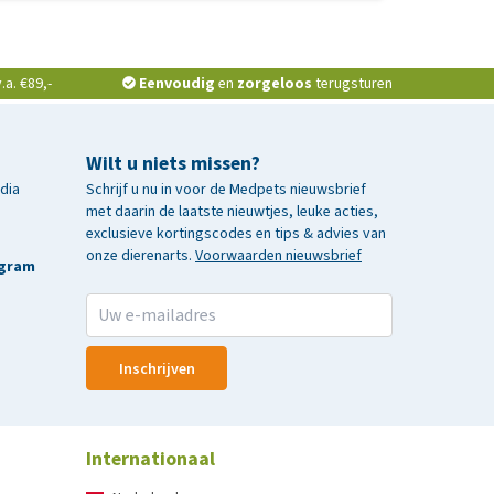
a. €89,-
Eenvoudig
en
zorgeloos
terugsturen
tendienst
Wilt u niets missen?
edia
Schrijf u nu in voor de Medpets nieuwsbrief
met daarin de laatste nieuwtjes, leuke acties,
exclusieve kortingscodes en tips & advies van
onze dierenarts.
Voorwaarden nieuwsbrief
agram
Inschrijven
Internationaal