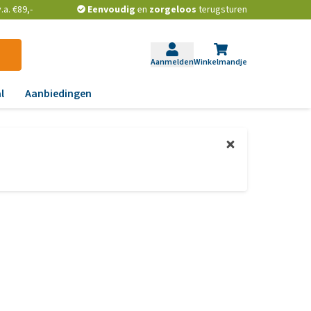
a. €89,-
Eenvoudig
en
zorgeloos
terugsturen
Aanmelden
Winkelmandje
l
Aanbiedingen
ndoeningen
gst, gedrag en stress
aas, nier, lever en hart
wrichten, beweging en
D
id, jeuk en vacht
chtwegen en keel
ag, darmen en diarree