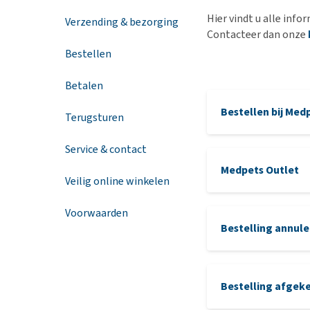
Hypoallergeen vo
Hier vindt u alle info
Verzending & bezorging
Biologisch honde
Contacteer dan onze
Vegan hondenvoe
Bestellen
Snacks
Betalen
Bekijk alles
Bestellen bij Med
Terugsturen
Service & contact
Medpets Outlet
Kies uw favorie
Veilig online winkelen
Klik op Bestelli
Log in in uw acc
Voorwaarden
Bestelling annule
Kies uw Bezorg
Kies uw Betaal
Klik op Betalen
U ontvangt binn
Bestelling afgek