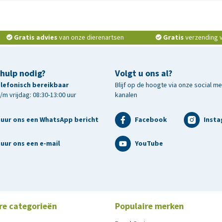
 afgekeurd, maar ik heb al wel betaald. Wat nu?
klantendienst
Veilig online winkelen
Gratis advies
van onze dierenartsen
Gratis
verzending v.
klan
klantendienst
 hulp nodig?
Volgt u ons al?
telefonisch bereikbaar
Blijf op de hoogte via onze social m
m vrijdag: 08:30-13:00 uur
kanalen
tuur ons een WhatsApp bericht
Facebook
Inst
uur ons een e-mail
YouTube
re categorieën
Populaire merken