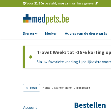
Voor
21:30u
besteld,
morgen
aan huis geleverd*
Dieren
Merken
Advies van de dierenarts
Voer
Trovet Week: tot -15% korting o
Hondenbrokken
Sla uw favoriete voeding tijdelijk extra voord
Natvoer
Dieetvoer
Standaardvoer
Graanvrij honden
Terug
Home
Klantendienst
Bestellen
Puppyvoer en sna
Bestellen
Glutenvrij honden
Account