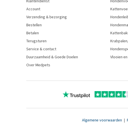
Klantendienst
Hondenvo
Account
Kattenvoe
Verzending & bezorging
Hondenleib
Bestellen
Hondenma
Betalen
Kattenbak
Terugsturen
Krabpalen,
Service & contact
Hondensp
Duurzaamheid & Goede Doelen
Vlooien en
Over Medpets
Algemene voorwaarden
|