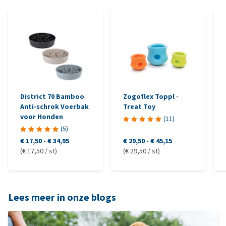
District 70 Bamboo
Zogoflex Toppl -
Anti-schrok Voerbak
Treat Toy
voor Honden
(
11
)
(
5
)
€ 17,50
-
€ 34,95
€ 29,50
-
€ 45,15
(€ 17,50 / st)
(€ 29,50 / st)
Lees meer in onze blogs