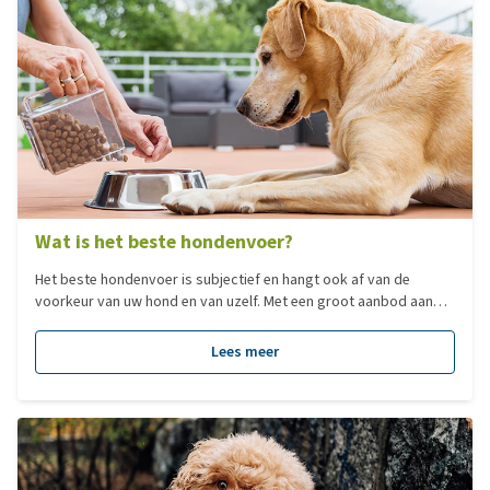
Wat is het beste hondenvoer?
Het beste hondenvoer is subjectief en hangt ook af van de
voorkeur van uw hond en van uzelf. Met een groot aanbod aan
verschillende type voedingen, hebben we voor u een overzicht
gemaakt van de populairste voedingen per categorie!
Lees meer