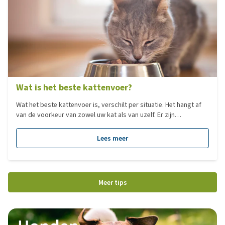
Wat is het beste kattenvoer?
Wat het beste kattenvoer is, verschilt per situatie. Het hangt af
van de voorkeur van zowel uw kat als van uzelf. Er zijn
tegenwoordig zoveel verschillende merken op de markt dat u
door de bomen het bos niet meer ziet. In dit blogartikel hebben
Lees meer
we een overzicht gemaakt van de populairste voedingen per
categorie.
Meer tips